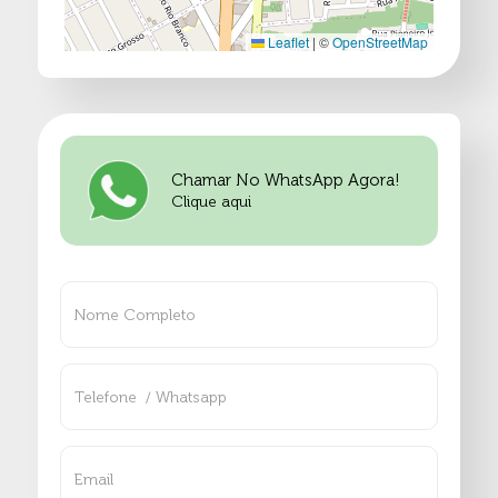
Leaflet
|
©
OpenStreetMap
Chamar No WhatsApp Agora!
Clique aqui