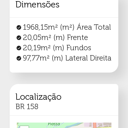
Dimensões
1968,15m²
(m²) Área Total
20,05m²
(m) Frente
20,19m²
(m) Fundos
97,77m²
(m) Lateral Direita
Localização
BR 158