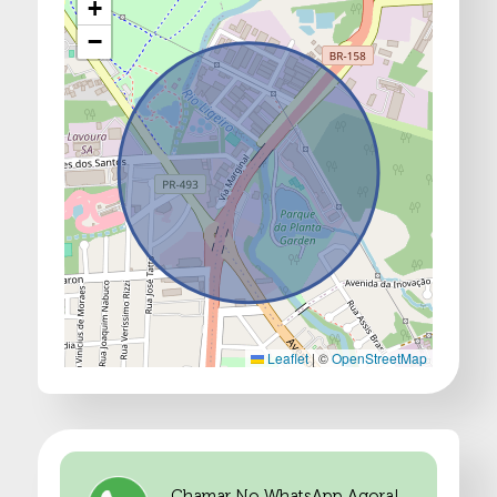
+
−
Leaflet
|
©
OpenStreetMap
Chamar No WhatsApp Agora!