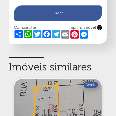
Enviar
Compartilhe
Imprimir imóvel
Share
WhatsApp
Twitter
Facebook
Telegram
Email
Pinterest
Messenger
Imóveis similares
Venda