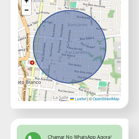
+
−
Leaflet
|
©
OpenStreetMap
Chamar No WhatsApp Agora!