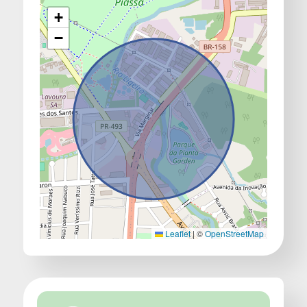
+
−
Leaflet
|
©
OpenStreetMap