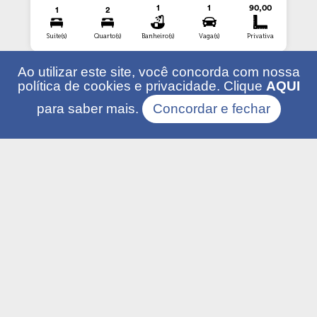
1
1
90,00
1
2
Suite(s)
Quarto(s)
Banheiro(s)
Vaga(s)
Privativa
Ao utilizar este site, você concorda com nossa
política de cookies e privacidade. Clique
AQUI
Venda
para saber mais.
Concordar e fechar
Vende Lote no Bairro Parzianello
em Pato Branco - PR
PARZIANELLO, PATO BRANCO - PR